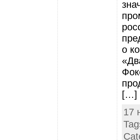
зна
про
рос
пре
о к
«Дв
Фок
про
[…]
17 
Tag
Cat