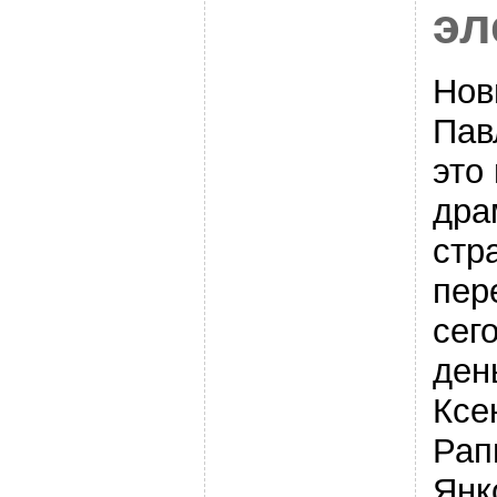
эл
Нов
Пав
это
дра
стр
пер
сег
ден
Ксе
Рап
Янк