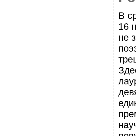
В с
16 
не 
поэ
тре
Зде
лау
дев
еди
пре
нау
поп