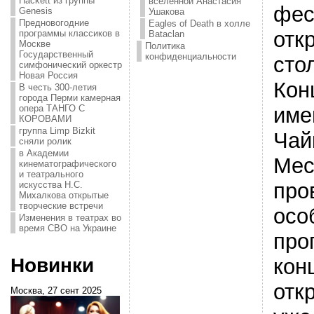
Hackett из группы
вселенной Анастасия
фес
Genesis
Ушакова
Предновогодние
Eagles of Death в холле
отк
программы классиков в
Bataclan
Москве
Политика
Государственный
конфиденциальности
сто
симфонический оркестр
Новая Россия
Кон
В честь 300-летия
города Перми камерная
име
опера ТАНГО С
КОРОВАМИ
группа Limp Bizkit
Чай
сняли ролик
в Академии
Мес
кинематографического
и театрального
про
искусства Н.С.
Михалкова открытые
творческие встречи
осо
Изменения в театрах во
время СВО на Украине
про
кон
Новинки
отк
Москва, 27 сент 2025