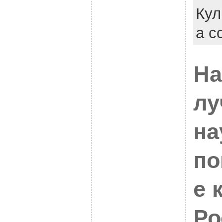
Кул
a c
На
лу
на
по
е 
Ро