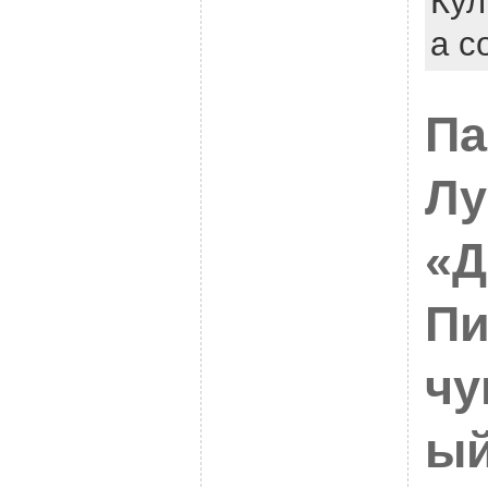
Кул
a c
Па
Лу
«Д
Пи
чу
ы