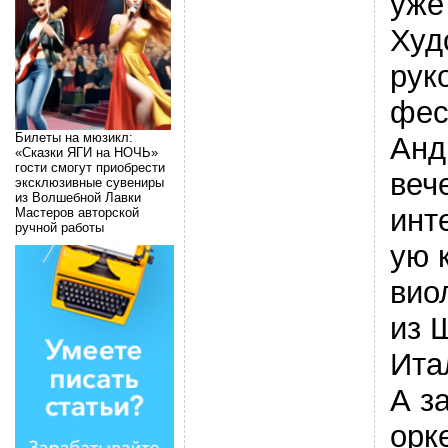
уже
Худ
рук
фес
Билеты на мюзикл:
Анд
«Сказки ЯГИ на НОЧЬ»
гости смогут приобрести
веч
эксклюзивные сувениры
из Волшебной Лавки
инт
Мастеров авторской
ручной работы
ую 
вио
из 
Ита
А з
орк