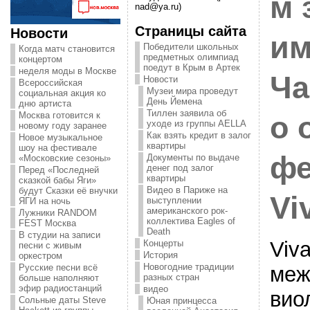
м 
nad@ya.ru)
Страницы сайта
Новости
им
Победители школьных
Когда матч становится
предметных олимпиад
концертом
поедут в Крым в Артек
неделя моды в Москве
Ча
Новости
Всероссийская
Музеи мира проведут
социальная акция ко
День Йемена
дню артиста
Тиллен заявила об
Москва готовится к
о 
уходе из группы AELLA
новому году заранее
Как взять кредит в залог
Новое музыкальное
квартиры
шоу на фестивале
фе
Документы по выдаче
«Московские сезоны»
денег под залог
Перед «Последней
квартиры
сказкой бабы Яги»
Видео в Париже на
будут Сказки её внучки
Vi
выступлении
ЯГИ на ночь
американского рок-
Лужники RANDOM
коллектива Eagles of
FEST Москва
Death
В студии на записи
Viva
Концерты
песни с живым
История
оркестром
Новогодние традиции
меж
Русские песни всё
разных стран
больше наполняют
эфир радиостанций
видео
вио
Сольные даты Steve
Юная принцесса