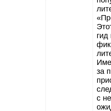
лит
«Пр
Это
гид
фи
лит
Име
за 
при
сле
с н
ожи