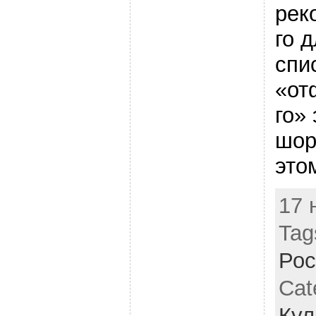
рек
го 
спи
«от
го»
шор
это
17 
Tag
Рос
Cat
Кул