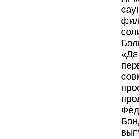
сау
фил
сол
Бол
«Да
пер
сов
про
про
Фёд
Бон
вып