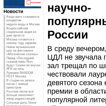
научно-
Новости
Когда матч становится
популярн
концертом
неделя моды в Москве
Всероссийская
России
социальная акция ко
дню артиста
Москва готовится к
новому году заранее
В среду вечером,
Новое музыкальное
шоу на фестивале
«Московские сезоны»
ЦДЛ не звучала 
Перед «Последней
сказкой бабы Яги»
зал трещал по ш
будут Сказки её внучки
ЯГИ на ночь
чествовали лаур
Лужники RANDOM
FEST Москва
девятого сезона
В студии на записи
песни с живым
оркестром
премии в област
Русские песни всё
больше наполняют
популярной лит
эфир радиостанций
Сольные даты Steve