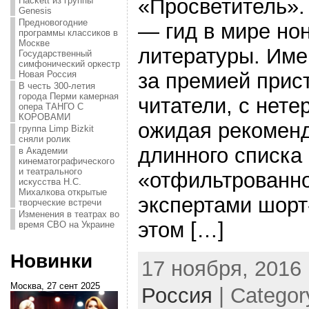
«Просветитель».
Hackett из группы
Genesis
Предновогодние
— гид в мире но
программы классиков в
Москве
литературы. Име
Государственный
симфонический оркестр
за премией прис
Новая Россия
В честь 300-летия
города Перми камерная
читатели, с нет
опера ТАНГО С
КОРОВАМИ
ожидая рекоменд
группа Limp Bizkit
сняли ролик
длинного списка
в Академии
кинематографического
и театрального
«отфильтрованн
искусства Н.С.
Михалкова открытые
экспертами шорт
творческие встречи
Изменения в театрах во
этом […]
время СВО на Украине
Новинки
17 ноября, 2016 
Москва, 27 сент 2025
Россия
| Categor