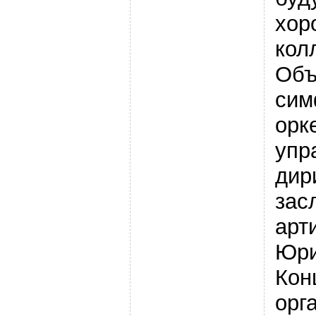
хор
кол
Объ
сим
орк
упр
дир
зас
арт
Юри
Кон
орг