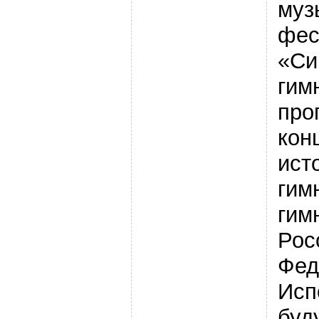
муз
фес
«Си
гим
про
кон
ист
гим
гим
Рос
Фед
Исп
буд