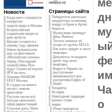
ме
nad@ya.ru)
Страницы сайта
Новости
д
Победители школьных
Когда матч становится
предметных олимпиад
концертом
поедут в Крым в Артек
неделя моды в Москве
му
Новости
Всероссийская
Музеи мира проведут
социальная акция ко
День Йемена
дню артиста
Тиллен заявила об
Москва готовится к
ы
уходе из группы AELLA
новому году заранее
Как взять кредит в залог
Новое музыкальное
квартиры
шоу на фестивале
фе
Документы по выдаче
«Московские сезоны»
денег под залог
Перед «Последней
квартиры
сказкой бабы Яги»
Видео в Париже на
будут Сказки её внучки
им
выступлении
ЯГИ на ночь
американского рок-
Лужники RANDOM
коллектива Eagles of
FEST Москва
Death
В студии на записи
Ча
Концерты
песни с живым
История
оркестром
Новогодние традиции
Русские песни всё
о
разных стран
больше наполняют
эфир радиостанций
видео
Сольные даты Steve
Юная принцесса