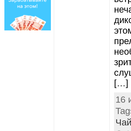
неч
дик
это
пре
нео
зри
слу
[…]
16 
Tag
Чай