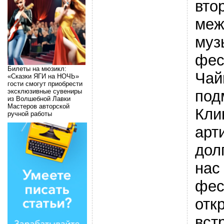
вто
меж
муз
фес
Билеты на мюзикл:
Чай
«Сказки ЯГИ на НОЧЬ»
гости смогут приобрести
под
эксклюзивные сувениры
из Волшебной Лавки
Мастеров авторской
Кли
ручной работы
арт
дол
нас
фес
отк
вст