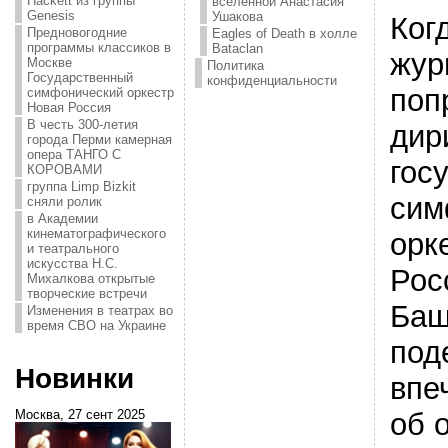
Hackett из группы
вселенной Анастасия
Genesis
Ушакова
Ког
Предновогодние
Eagles of Death в холле
программы классиков в
Bataclan
жур
Москве
Политика
Государственный
конфиденциальности
поп
симфонический оркестр
Новая Россия
В честь 300-летия
дир
города Перми камерная
опера ТАНГО С
гос
КОРОВАМИ
группа Limp Bizkit
сим
сняли ролик
в Академии
кинематографического
орк
и театрального
искусства Н.С.
Рос
Михалкова открытые
творческие встречи
Баш
Изменения в театрах во
время СВО на Украине
под
Новинки
впе
об 
Москва, 27 сент 2025