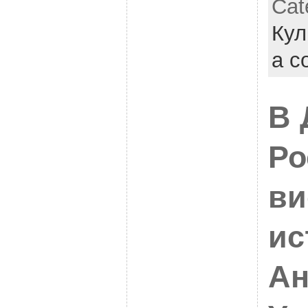
Cat
Кул
a c
В 
Ро
ви
ис
Ан