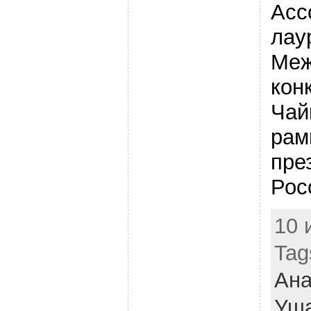
Асс
лау
Меж
кон
Чай
рам
пре
Рос
10 
Tag
Ана
Уш