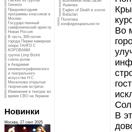
Hackett из группы
вселенной Анастасия
Genesis
Ушакова
Кры
Предновогодние
Eagles of Death в холле
программы классиков в
Bataclan
кур
Москве
Политика
Государственный
конфиденциальности
симфонический оркестр
Во 
Новая Россия
В честь 300-летия
гор
города Перми камерная
опера ТАНГО С
улу
КОРОВАМИ
группа Limp Bizkit
инф
сняли ролик
в Академии
кинематографического
стр
и театрального
искусства Н.С.
гос
Михалкова открытые
творческие встречи
иск
Изменения в театрах во
время СВО на Украине
Сол
Новинки
В э
Москва, 27 сент 2025
дов