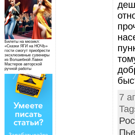
деш
отн
про
нас
Билеты на мюзикл:
пун
«Сказки ЯГИ на НОЧЬ»
гости смогут приобрести
эксклюзивные сувениры
том
из Волшебной Лавки
Мастеров авторской
доб
ручной работы
быс
7 а
Tag
Рос
Пье