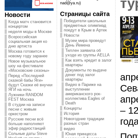
ту
nad@ya.ru)
Страницы сайта
Новости
Победители школьных
Когда матч становится
предметных олимпиад
концертом
поедут в Крым в Артек
неделя моды в Москве
Новости
Всероссийская
Музеи мира проведут
социальная акция ко
День Йемена
дню артиста
Тиллен заявила об
Москва готовится к
уходе из группы AELLA
новому году заранее
Как взять кредит в залог
Новое музыкальное
квартиры
шоу на фестивале
Документы по выдаче
«Московские сезоны»
апр
денег под залог
Перед «Последней
квартиры
сказкой бабы Яги»
Видео в Париже на
будут Сказки её внучки
Сев
выступлении
ЯГИ на ночь
американского рок-
Лужники RANDOM
апр
коллектива Eagles of
FEST Москва
Death
В студии на записи
– 1
Концерты
песни с живым
История
оркестром
года
Новогодние традиции
Русские песни всё
разных стран
больше наполняют
эфир радиостанций
видео
Поп
Сольные даты Steve
Юная принцесса