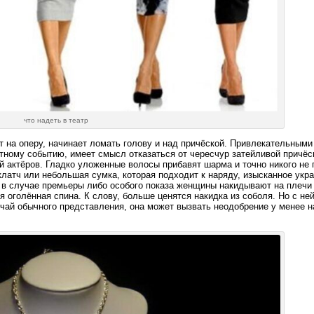
что надеть в театр
 на оперу, начинает ломать голову и над причёской. Привлекательными
иятному событию, имеет смысл отказаться от чересчур затейливой причё
 актёров. Гладко уложенные волосы прибавят шарма и точно никого не 
клатч или небольшая сумка, которая подходит к наряду, изысканное укр
 в случае премьеры либо особого показа женщины накидывают на плечи 
 оголённая спина. К слову, больше ценятся накидка из соболя. Но с ней
чай обычного представления, она может вызвать неодобрение у менее н