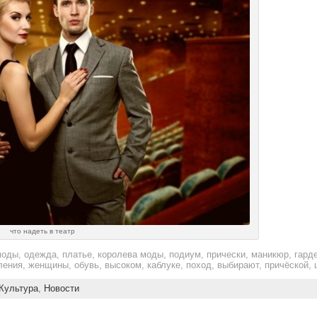
что надеть в театр
моды, одежда, платье, королева моды, подиум, прически, маникюр, гард
вления, женщины, обувь, высоком, каблуке, поход, выбирают, причёской,
Культура
,
Новости