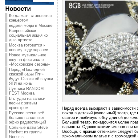
Новости
Когда матч становится
концертом
неделя моды в Москве
Всероссийская
социальная акция ко
дню артиста
Москва готовится к
новому году заранее
Новое музыкальное
шоу на фестивале
«Московские сезоны»
Перед «Последней
сказкой бабы Яги»
будут Сказки её внучки
ЯГИ на ночь
Лужники RANDOM
FEST Москва
В студии на записи
песни с живым
оркестром
Наряд всегда выбирают в зависимости о
Русские песни всё
поход в детский (кукольный) театр, гд
больше наполняют
свитер и любимую юбку длиной до коле
эфир радиостанций
Большой театр, понадобится более пра
варианты. Однако какими именно они м
Сольные даты Steve
Вообще, с яркими оттенками следует б
Hackett из группы
ярко-малиновом платье и с громоздкой
Genesis