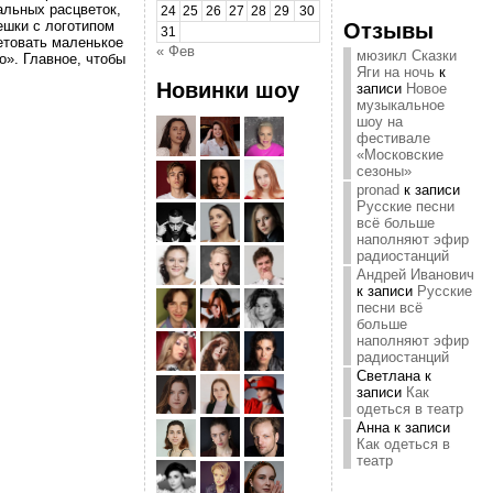
альных расцветок,
24
25
26
27
28
29
30
Отзывы
ешки с логотипом
31
етовать маленькое
« Фев
мюзикл Сказки
о». Главное, чтобы
Яги на ночь
к
Новинки шоу
записи
Новое
музыкальное
шоу на
фестивале
«Московские
сезоны»
pronad
к записи
Русские песни
всё больше
наполняют эфир
радиостанций
Андрей Иванович
к записи
Русские
песни всё
больше
наполняют эфир
радиостанций
Светлана
к
записи
Как
одеться в театр
Анна
к записи
Как одеться в
театр