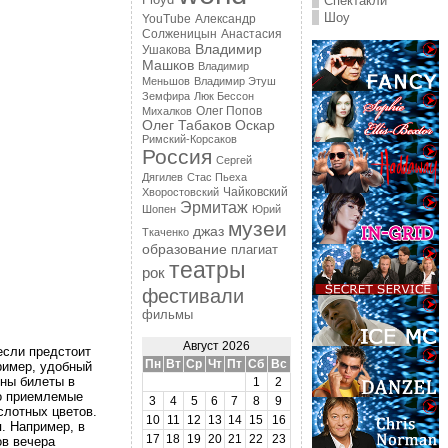
Floyd
Спектакли
Шоу
YouTube
Александр
Солженицын
Анастасия
Владимир
Ушакова
Машков
Владимир
Меньшов
Владимир Этуш
Земфира
Люк Бессон
Олег Попов
Михалков
Олег Табаков
Оскар
Римский-Корсаков
Россия
Сергей
Дягилев
Стас Пьеха
Чайковский
Хворостовский
Эрмитаж
Шопен
Юрий
музеи
джаз
Ткаченко
образование
плагиат
театры
рок
фестивали
фильмы
Август 2026
если предстоит
Пн
Вт
Ср
Чт
Пт
Сб
Вс
пример, удобный
ены билеты в
1
2
но приемлемые
3
4
5
6
7
8
9
слотных цветов.
10
11
12
13
14
15
16
. Например, в
17
18
19
20
21
22
23
ов вечера