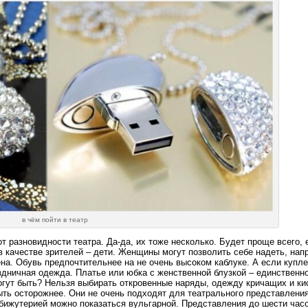
в чём пойти в театр
т разновидности театра. Да-да, их тоже несколько. Будет проще всего, 
е в качестве зрителей – дети. Женщины могут позволить себе надеть, на
на. Обувь предпочтительнее на не очень высоком каблуке. А если купл
здничная одежда. Платье или юбка с женственной блузкой – единствен
огут быть? Нельзя выбирать откровенные наряды, одежду кричащих и ки
ыть осторожнее. Они не очень подходят для театрального представления
 бижутерией можно показаться вульгарной. Представления до шести час