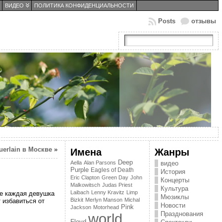
ВИДЕО
ПОЛИТИКА КОНФИДЕНЦИАЛЬНОСТИ
Posts
отзывы
erlain в Москве
»
Имена
Жанры
Deep
Aella
Alan Parsons
видео
Purple
Eagles of Death
История
Eric Clapton
Green Day
John
Концерты
Malkowitsch
Judas Priest
Культура
Laibach
Lenny Kravitz
Limp
не каждая девушка
Мюзиклы
Bizkit
Merlyn Manson
Michal
 избавиться от
Новости
Pink
Jackson
Motorhead
Празднования
world