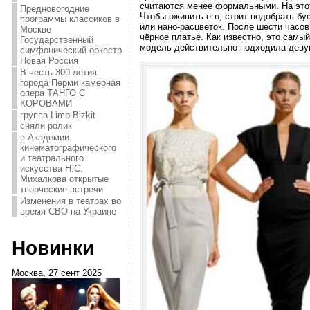
считаются менее формальными. На этот
Предновогодние
Чтобы оживить его, стоит подобрать б
программы классиков в
или нано-расцветок. После шести часо
Москве
чёрное платье. Как известно, это самы
Государственный
модель действительно подходила девуш
симфонический оркестр
Новая Россия
В честь 300-летия
города Перми камерная
опера ТАНГО С
КОРОВАМИ
группа Limp Bizkit
сняли ролик
в Академии
кинематографического
и театрального
искусства Н.С.
Михалкова открытые
творческие встречи
Изменения в театрах во
время СВО на Украине
Новинки
Москва, 27 сент 2025