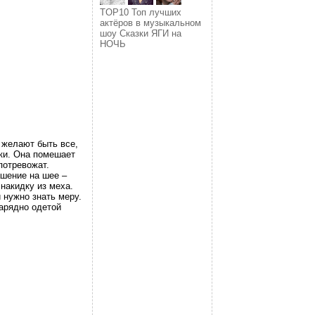
TOP10 Топ лучших
актёров в музыкальном
шоу Сказки ЯГИ на
НОЧЬ
 желают быть все,
ски. Она помешает
потревожат.
ашение на шее –
накидку из меха.
 нужно знать меру.
арядно одетой