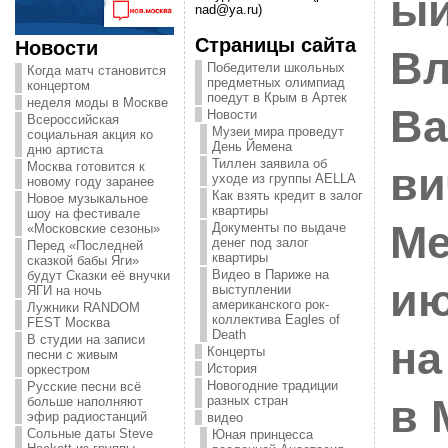
ый
nad@ya.ru)
Страницы сайта
Новости
Вл
Победители школьных
Когда матч становится
предметных олимпиад
концертом
поедут в Крым в Артек
неделя моды в Москве
Ва
Новости
Всероссийская
Музеи мира проведут
социальная акция ко
День Йемена
дню артиста
Тиллен заявила об
Москва готовится к
ви
уходе из группы AELLA
новому году заранее
Как взять кредит в залог
Новое музыкальное
квартиры
шоу на фестивале
Ме
Документы по выдаче
«Московские сезоны»
денег под залог
Перед «Последней
квартиры
сказкой бабы Яги»
Видео в Париже на
будут Сказки её внучки
ию
выступлении
ЯГИ на ночь
американского рок-
Лужники RANDOM
коллектива Eagles of
FEST Москва
Death
В студии на записи
на
Концерты
песни с живым
История
оркестром
Новогодние традиции
Русские песни всё
в 
разных стран
больше наполняют
эфир радиостанций
видео
Сольные даты Steve
Юная принцесса