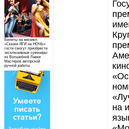
Гос
пре
име
Кру
Билеты на мюзикл:
пре
«Сказки ЯГИ на НОЧЬ»
гости смогут приобрести
Аме
эксклюзивные сувениры
из Волшебной Лавки
Мастеров авторской
кин
ручной работы
«Ос
ном
«Лу
на 
язы
«Мо