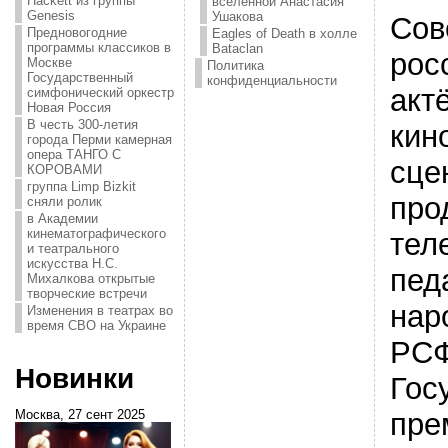
Hackett из группы
вселенной Анастасия
Genesis
Ушакова
Сов
Предновогодние
Eagles of Death в холле
программы классиков в
Bataclan
рос
Москве
Политика
Государственный
конфиденциальности
акт
симфонический оркестр
Новая Россия
В честь 300-летия
кин
города Перми камерная
опера ТАНГО С
сце
КОРОВАМИ
группа Limp Bizkit
про
сняли ролик
в Академии
кинематографического
тел
и театрального
искусства Н.С.
педа
Михалкова открытые
творческие встречи
нар
Изменения в театрах во
время СВО на Украине
РСФ
Новинки
Гос
пре
Москва, 27 сент 2025