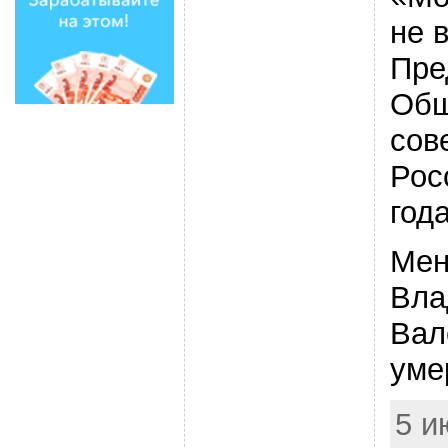
не 
Пре
Общ
сов
Рос
года
Мен
Вла
Вал
уме
5 и