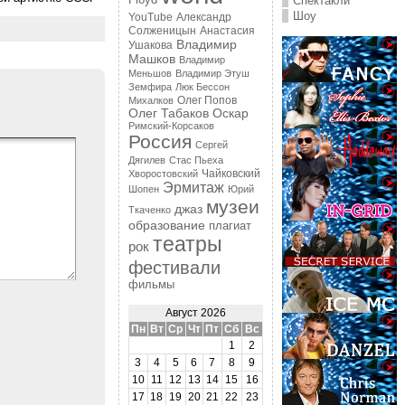
Floyd
Спектакли
Шоу
YouTube
Александр
Солженицын
Анастасия
Владимир
Ушакова
Машков
Владимир
Меньшов
Владимир Этуш
Земфира
Люк Бессон
Олег Попов
Михалков
Олег Табаков
Оскар
Римский-Корсаков
Россия
Сергей
Дягилев
Стас Пьеха
Чайковский
Хворостовский
Эрмитаж
Шопен
Юрий
музеи
джаз
Ткаченко
образование
плагиат
театры
рок
фестивали
фильмы
Август 2026
Пн
Вт
Ср
Чт
Пт
Сб
Вс
1
2
3
4
5
6
7
8
9
10
11
12
13
14
15
16
17
18
19
20
21
22
23