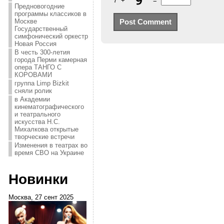
7
+
=
Предновогодние
программы классиков в
Москве
Государственный
симфонический оркестр
Новая Россия
В честь 300-летия
города Перми камерная
опера ТАНГО С
КОРОВАМИ
группа Limp Bizkit
сняли ролик
в Академии
кинематографического
и театрального
искусства Н.С.
Михалкова открытые
творческие встречи
Изменения в театрах во
время СВО на Украине
Новинки
Москва, 27 сент 2025