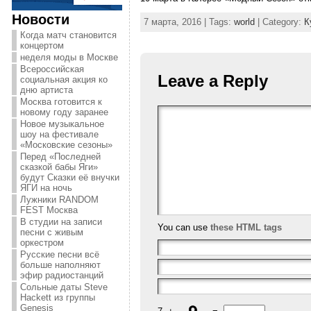
Новости
7 марта, 2016 | Tags:
world
| Category:
К
Когда матч становится
концертом
неделя моды в Москве
Всероссийская
Leave a Reply
социальная акция ко
дню артиста
Москва готовится к
новому году заранее
Новое музыкальное
шоу на фестивале
«Московские сезоны»
Перед «Последней
сказкой бабы Яги»
будут Сказки её внучки
ЯГИ на ночь
Лужники RANDOM
FEST Москва
В студии на записи
You can use
these HTML tags
песни с живым
оркестром
Русские песни всё
больше наполняют
эфир радиостанций
Сольные даты Steve
Hackett из группы
Genesis