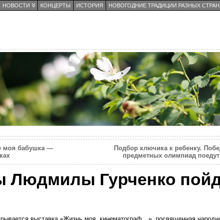
НОВОСТИ
КОНЦЕРТЫ
ИСТОРИЯ
НОВОГОДНИЕ ТРАДИЦИИ РАЗНЫХ СТРАН
е моя бабушка —
Подбор ключика к ребенку. Поб
ках
предметных олимпиад поедут
ы Людмилы Гурченко пойд
ткрывается выставка «Жизнь моя, кинематограф…», посвященная народн