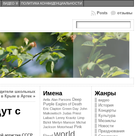
ВИДЕО
ПОЛИТИКА КОНФИДЕНЦИАЛЬНОСТИ
Posts
отзывы
едители школьных
Имена
Жанры
 в Крым в Артек
»
Deep
Aella
Alan Parsons
видео
Purple
Eagles of Death
История
ут с
Eric Clapton
Green Day
John
Концерты
Malkowitsch
Judas Priest
Культура
Laibach
Lenny Kravitz
Limp
Мюзиклы
Bizkit
Merlyn Manson
Michal
Новости
Pink
Jackson
Motorhead
Празднования
world
ой артистке СССР