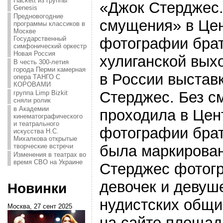
Hackett из группы
«Джок Стерджес.
Genesis
Предновогодние
смущения» в Це
программы классиков в
Москве
фотографии бра
Государственный
симфонический оркестр
Новая Россия
хулиганской вых
В честь 300-летия
города Перми камерная
в России выстав
опера ТАНГО С
КОРОВАМИ
Стерджес. Без 
группа Limp Bizkit
сняли ролик
в Академии
проходила в Цен
кинематографического
и театрального
фотографии бра
искусства Н.С.
Михалкова открытые
была маркирован
творческие встречи
Изменения в театрах во
время СВО на Украине
Стерджес фотог
девочек и девуш
Новинки
нудистских общи
Москва, 27 сент 2025
на сайте площад