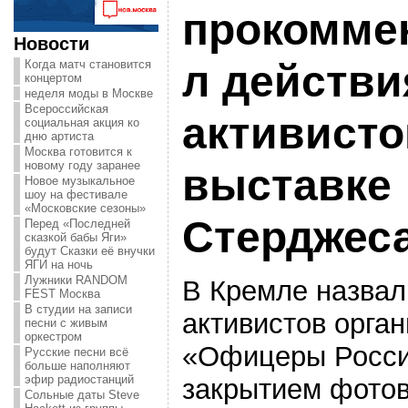
прокомме
Новости
Когда матч становится
л действи
концертом
неделя моды в Москве
Всероссийская
активисто
социальная акция ко
дню артиста
Москва готовится к
новому году заранее
выставке
Новое музыкальное
шоу на фестивале
«Московские сезоны»
Стерджес
Перед «Последней
сказкой бабы Яги»
будут Сказки её внучки
ЯГИ на ночь
Лужники RANDOM
В Кремле назвал
FEST Москва
В студии на записи
активистов орга
песни с живым
оркестром
«Офицеры России
Русские песни всё
больше наполняют
эфир радиостанций
закрытием фото
Сольные даты Steve