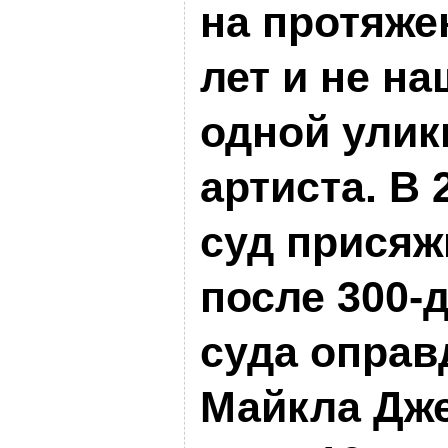
на протяже
лет и не н
одной улик
артиста. В 
суд прися
после 300-
суда оправ
Майкла Дже