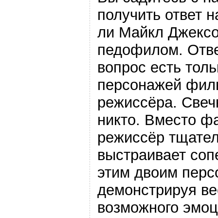
получить ответ н
ли Майкл Джекс
педофилом. Отве
вопрос есть толь
персонажей филь
режиссёра. Свеч
никто. Вместо ф
режиссёр тщате
выстраивает со
этим двоим перс
демонстрируя ве
возможного эмоц