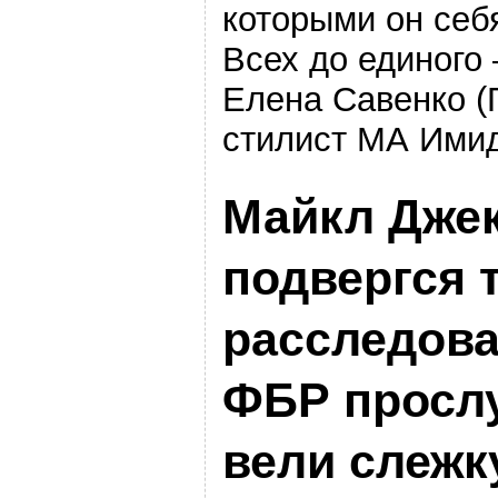
которыми он себ
Всех до единого
Елена Савенко (
стилист МА Имид
Майкл Дже
подвергся 
расследов
ФБР просл
вели слежк