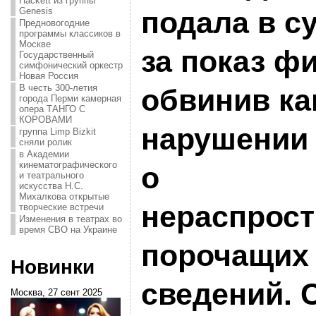
Hackett из группы
подала в с
Genesis
Предновогодние
программы классиков в
Москве
за показ ф
Государственный
симфонический оркестр
Новая Россия
В честь 300-летия
обвинив ка
города Перми камерная
опера ТАНГО С
КОРОВАМИ
нарушении 
группа Limp Bizkit
сняли ролик
в Академии
кинематографического
о
и театрального
искусства Н.С.
Михалкова открытые
нераспрос
творческие встречи
Изменения в театрах во
время СВО на Украине
порочащих
Новинки
сведений. 
Москва, 27 сент 2025