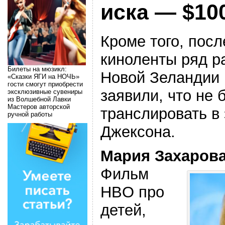
иска — $10
Кроме того, пос
киноленты ряд р
Билеты на мюзикл:
Новой Зеландии 
«Сказки ЯГИ на НОЧЬ»
гости смогут приобрести
заявили, что не 
эксклюзивные сувениры
из Волшебной Лавки
Мастеров авторской
транслировать в
ручной работы
Джексона.
Мария Захаров
Фильм
HBO про
детей,