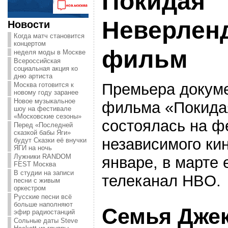
Покидая
Неверленд
Новости
Когда матч становится
концертом
фильм
неделя моды в Москве
Всероссийская
социальная акция ко
дню артиста
Премьера докум
Москва готовится к
новому году заранее
Новое музыкальное
фильма «Покида
шоу на фестивале
«Московские сезоны»
состоялась на ф
Перед «Последней
сказкой бабы Яги»
независимого ки
будут Сказки её внучки
ЯГИ на ночь
Лужники RANDOM
январе, в марте 
FEST Москва
В студии на записи
телеканал HBO.
песни с живым
оркестром
Русские песни всё
больше наполняют
Семья Дже
эфир радиостанций
Сольные даты Steve