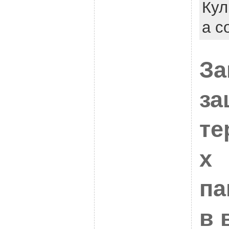
Кул
a c
За
за
те
х
па
в 