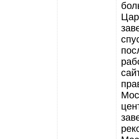
бол
Цар
зав
спу
пос
раб
сай
пра
Мос
цен
зав
рек