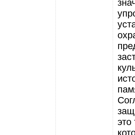
зна
упр
уст
охр
пре
зас
кул
ист
пам
Сог
защ
это
кот