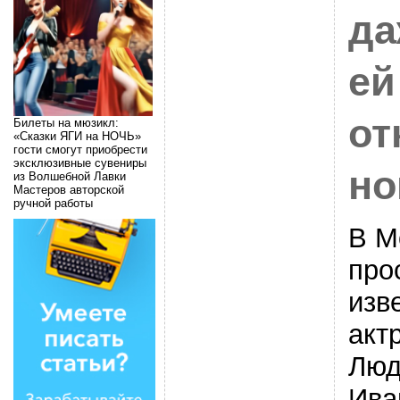
да
ей
от
Билеты на мюзикл:
«Сказки ЯГИ на НОЧЬ»
гости смогут приобрести
эксклюзивные сувениры
но
из Волшебной Лавки
Мастеров авторской
ручной работы
В М
про
изв
акт
Люд
Ива