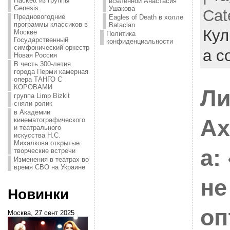
Hackett из группы
вселенной Анастасия
Genesis
Ушакова
Cat
Предновогодние
Eagles of Death в холле
программы классиков в
Bataclan
Кул
Москве
Политика
Государственный
конфиденциальности
симфонический оркестр
a c
Новая Россия
В честь 300-летия
города Перми камерная
опера ТАНГО С
КОРОВАМИ
Ли
группа Limp Bizkit
сняли ролик
в Академии
Ах
кинематографического
и театрального
искусства Н.С.
Михалкова открытые
а:
творческие встречи
Изменения в театрах во
время СВО на Украине
не
Новинки
оп
Москва, 27 сент 2025