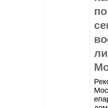
по
се
во
ли
Мо
Рек
Мос
епа
дом