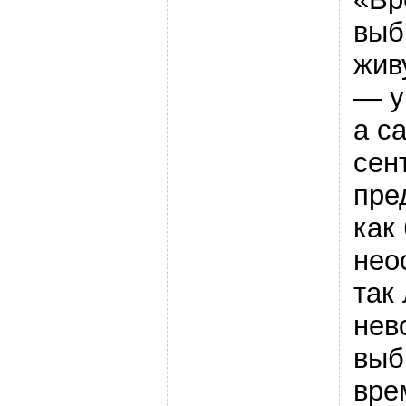
выб
жив
— у
а с
сен
пре
как
нео
так
нев
выб
вре