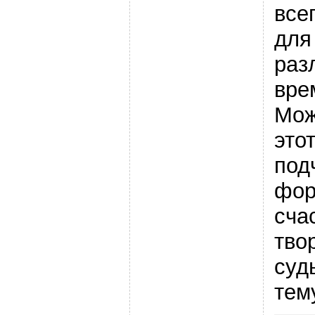
все
для
раз
вре
Мож
это
под
фор
сча
тво
суд
тем