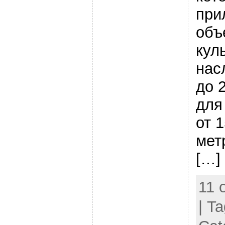
при
объ
кул
нас
до 
для
от 
мет
[…]
11 
| T