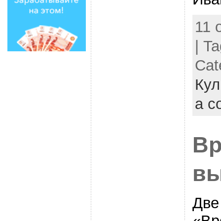
11 
| T
Cat
Кул
a c
Вр
вы
Две
«Вр