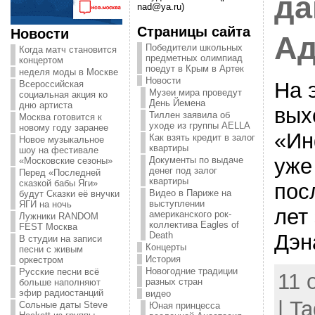
да
nad@ya.ru)
Страницы сайта
Новости
Ад
Победители школьных
Когда матч становится
предметных олимпиад
концертом
поедут в Крым в Артек
неделя моды в Москве
Новости
На 
Всероссийская
Музеи мира проведут
социальная акция ко
День Йемена
дню артиста
вых
Тиллен заявила об
Москва готовится к
уходе из группы AELLA
новому году заранее
«Ин
Как взять кредит в залог
Новое музыкальное
квартиры
шоу на фестивале
уже
Документы по выдаче
«Московские сезоны»
денег под залог
Перед «Последней
квартиры
сказкой бабы Яги»
пос
Видео в Париже на
будут Сказки её внучки
выступлении
ЯГИ на ночь
лет
американского рок-
Лужники RANDOM
коллектива Eagles of
FEST Москва
Дэн
Death
В студии на записи
Концерты
песни с живым
История
оркестром
Новогодние традиции
Русские песни всё
11 
разных стран
больше наполняют
эфир радиостанций
видео
| T
Сольные даты Steve
Юная принцесса