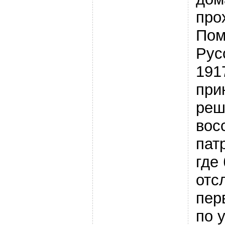
про
Пом
Рус
191
при
реш
вос
пат
где
отс
пер
по 