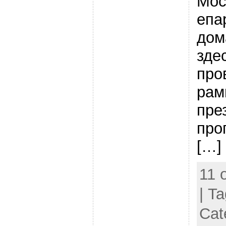
Мос
епа
дом
зде
про
рам
пре
про
[…]
11 
| T
Cat