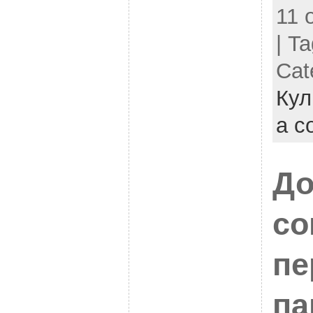
11 
| T
Cat
Кул
a c
До
со
пе
па