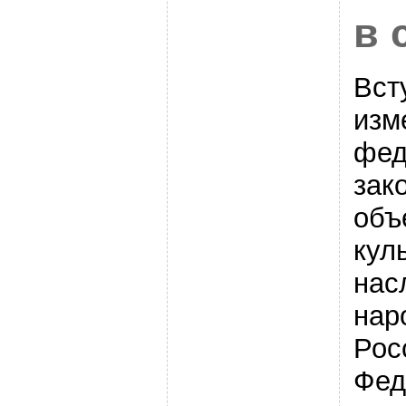
в 
Вст
изм
фед
зак
объ
кул
нас
нар
Рос
Фед